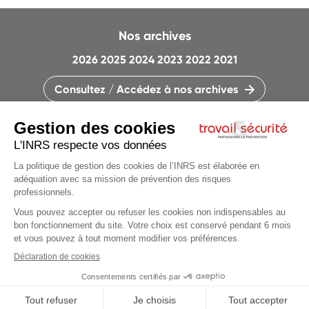
Nos archives
2026
2025
2024
2023
2022
2021
Consultez / Accédez à nos archives
CONTACTEZ LA RÉDACTION
QUI SOMMES-NOUS ?
MENTIONS LÉGALES
PLAN DU SITE
PARAMÈTRES DES COOKIES
Articles du
dossier
CHARTE DES COOKIES ET TRACEURS