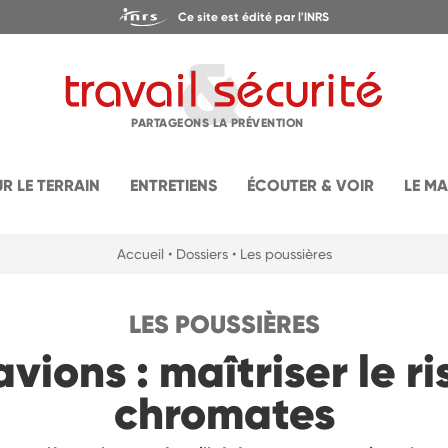
Ce site est édité par l'INRS
PARTAGEONS LA PRÉVENTION
UR LE TERRAIN
ENTRETIENS
ÉCOUTER & VOIR
LE M
Accueil
• Dossiers
• Les poussières
LES POUSSIÈRES
vions : maîtriser le r
chromates