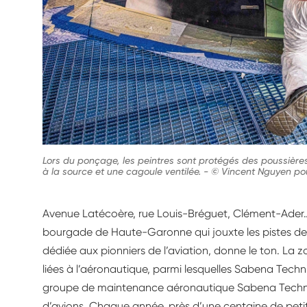
Lors du ponçage, les peintres sont protégés des poussièr
à la source et une cagoule ventilée.
-
© Vincent Nguyen pou
Avenue Latécoère, rue Louis-Bréguet, Clément-Ader…
bourgade de Haute-Garonne qui jouxte les pistes de 
dédiée aux pionniers de l’aviation, donne le ton. La
liées à l’aéronautique, parmi lesquelles Sabena Techn
groupe de maintenance aéronautique Sabena Technics
d’avions. Chaque année, près d’une centaine de petit