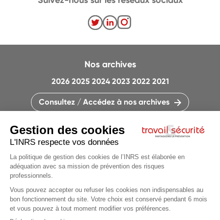
Nos archives
2026
2025
2024
2023
2022
2021
Consultez / Accédez à nos archives
CONTACTEZ LA RÉDACTION
QUI SOMMES-NOUS ?
MENTIONS LÉGALES
PLAN DU SITE
PARAMÈTRES DES COOKIES
Articles du
dossier
CHARTE DES COOKIES ET TRACEURS