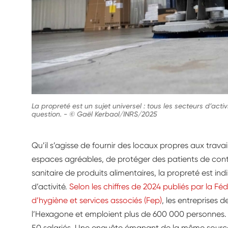
La propreté est un sujet universel : tous les secteurs d’acti
question.
-
© Gaël Kerbaol/INRS/2025
Qu’il s’agisse de fournir des locaux propres aux travail
espaces agréables, de protéger des patients de cont
sanitaire de produits alimentaires, la propreté est in
d’activité.
Selon les chiffres de 2024 publiés par la Fé
d’hygiène et services associés (Fep)
, les entreprises 
l’Hexagone et emploient plus de 600 000 personnes. 
50 salariés. Une enquête émanant de la même source 