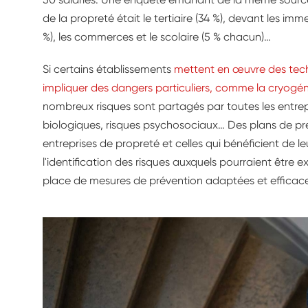
de la propreté était le tertiaire (34 %), devant les immeu
%), les commerces et le scolaire (5 % chacun)…
Si certains établissements
mettent en œuvre des tech
impliquer des dangers particuliers, comme la cryogén
nombreux risques sont partagés par toutes les entrep
biologiques, risques psychosociaux… Des plans de prév
entreprises de propreté et celles qui bénéficient de l
l'identification des risques auxquels pourraient être e
place de mesures de prévention adaptées et efficace