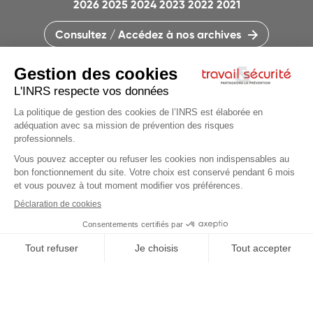
2026
2025
2024
2023
2022
2021
Consultez / Accédez à nos archives
CONTACTEZ LA RÉDACTION
QUI SOMMES-NOUS ?
MENTIONS LÉGALES
PLAN DU SITE
PARAMÈTRES DES COOKIES
Articles du
dossier
CHARTE DES COOKIES ET TRACEURS
PARTAGEONS LA PRÉVENTION