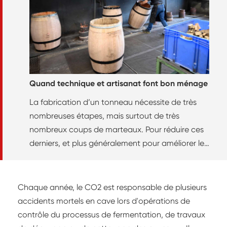
Quand technique et artisanat font bon ménage
La fabrication d’un tonneau nécessite de très
nombreuses étapes, mais surtout de très
nombreux coups de marteaux. Pour réduire ces
derniers, et plus généralement pour améliorer les
conditions de travail de leurs employés, les
Jaeglé père et fils n’hésitent pas à mettre au
point de nouvelles machines.
Chaque année, le CO2 est responsable de plusieurs
accidents mortels en cave lors d'opérations de
contrôle du processus de fermentation, de travaux