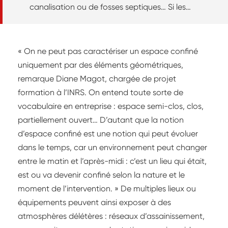
canalisation ou de fosses septiques… Si les
risques biologiques, très présents, sont bien
gérés grâce à l’organisation du travail, au
matériel ou aux ports d’EPI, il en existe d’autres
« On ne peut pas caractériser un espace confiné
que l’entreprise varoise appréhende tout aussi
uniquement par des éléments géométriques,
sérieusement.
remarque Diane Magot, chargée de projet
formation à l’INRS. On entend toute sorte de
vocabulaire en entreprise : espace semi-clos, clos,
partiellement ouvert… D’autant que la notion
d’espace confiné est une notion qui peut évoluer
dans le temps, car un environnement peut changer
entre le matin et l’après-midi : c’est un lieu qui était,
est ou va devenir confiné selon la nature et le
moment de l’intervention. » De multiples lieux ou
équipements peuvent ainsi exposer à des
atmosphères délétères : réseaux d’assainissement,