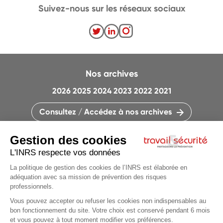
Suivez-nous sur les réseaux sociaux
Nos archives
2026
2025
2024
2023
2022
2021
Consultez / Accédez à nos archives
CONTACTEZ LA RÉDACTION
QUI SOMMES-NOUS ?
MENTIONS LÉGALES
PLAN DU SITE
PARAMÈTRES DES COOKIES
Articles du