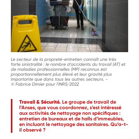
Le secteur de la propreté-entretien connaît une très
forte sinistralité : le nombre d’accidents du travail (AT) et
de maladies professionnelles (MP) reconnus est
proportionnellement plus élevé et leur gravité plus
importante que dans tous les autres secteurs.
-
© Fabrice Dimier pour l'INRS/2022
Travail & Sécurité.
Le groupe de travail de
l’Anses, que vous coordonnez, s’est intéressé
aux activités de nettoyage non spécifiques :
entretien de bureaux et de halls d’immeubles,
en incluant le nettoyage des sanitaires. Qu’a-t-
il observé ?