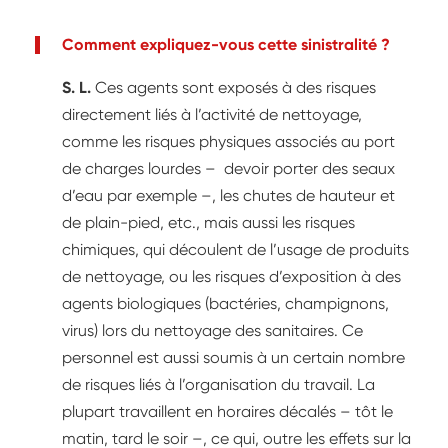
mettre en œuvre des techniques multiples qui les
exposent à des risques professionnels de
Comment expliquez-vous cette sinistralité ?
diverses natures. Quels sont-ils et quelles actions
S. L.
Ces agents sont exposés à des risques
de prévention permettent de s’en prémunir ?
directement liés à l’activité de nettoyage,
comme les risques physiques associés au port
de charges lourdes – devoir porter des seaux
d’eau par exemple –, les chutes de hauteur et
de plain-pied, etc., mais aussi les risques
chimiques, qui découlent de l’usage de produits
de nettoyage, ou les risques d’exposition à des
agents biologiques (bactéries, champignons,
virus) lors du nettoyage des sanitaires. Ce
personnel est aussi soumis à un certain nombre
de risques liés à l’organisation du travail. La
plupart travaillent en horaires décalés – tôt le
matin, tard le soir –, ce qui, outre les effets sur la