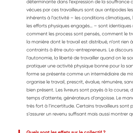
déterminante dans l’expression de la souffrance au 
vécues par ces travailleurs sont aux antipodes les
inhérents à l’activité – les conditions climatiques, 
les efforts physiques engagés… – sont identiques m
comment les process sont pensés, comment le travai
la manière dont le travail est distribué, n’ont rien 
contraints à être auto-entrepreneurs. Le discour
l’autonomie, la liberté de travailler quand on le s
pratiquer une activité physique bonne pour la sant
forme se présente comme un intermédiaire de mise 
organise le travail, prescrit, évalue, rémunère, sa
bien présent. Les livreurs sont payés à la cours
temps d’attente, générateurs d’angoisse. Le ma
très fort à l’incertitude. Certains travailleurs sont
s’assurer un revenu suffisant mais aussi montrer qu’
Quels sont les effets sur le collectif ?