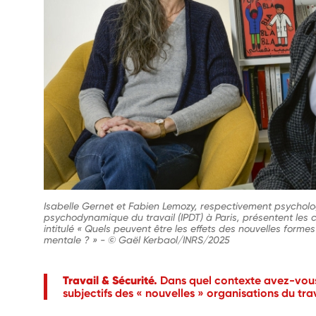
Isabelle Gernet et Fabien Lemozy, respectivement psycholog
psychodynamique du travail (IPDT) à Paris, présentent les
intitulé « Quels peuvent être les effets des nouvelles formes
mentale ? »
-
© Gaël Kerbaol/INRS/2025
Travail & Sécurité.
Dans quel contexte avez-vous
subjectifs des « nouvelles » organisations du tra