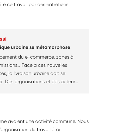
lété ce travail par des entretiens
ssi
stique urbaine se métamorphose
pement du e-commerce, zones à
émissions… Face à ces nouvelles
es, la livraison urbaine doit se
er. Des organisations et des acteurs
voient le jour avec, à la clé, des
professionnels à prendre en compte.
forme avaient une activité commune. Nous
rganisation du travail était