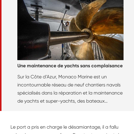
Une maintenance de yachts sans complaisance
Sur la Côte d’Azur, Monaco Marine est un
incontournable réseau de neuf chantiers navals
spécialisés dans la réparation et la maintenance
de yachts et super-yachts, des bateaux
d’exception pouvant mesurer jusqu’à 160 mètres.
Pour proposer des prestations et une qualité de
service haut de gamme, l’entreprise a repensé
Le port a pris en charge le désamiantage, il a fallu
entièrement deux de ses sites – ceux d’Antibes