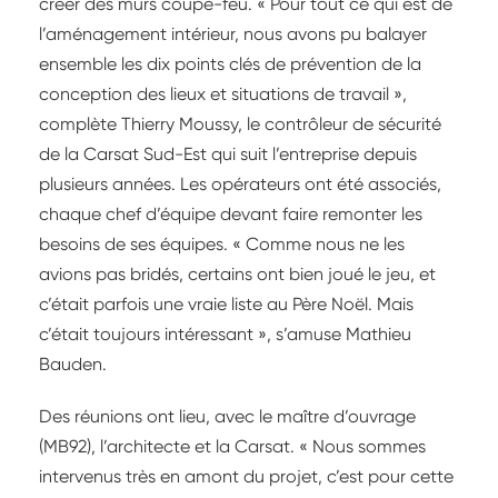
créer des murs coupe-feu. « Pour tout ce qui est de
et de Beaulieu-sur-Mer. Un réaménagement où
l’aménagement intérieur, nous avons pu balayer
l’attention portée à la prévention des risques a
ensemble les dix points clés de prévention de la
été permanente.
conception des lieux et situations de travail »,
complète Thierry Moussy, le contrôleur de sécurité
de la Carsat Sud-Est qui suit l’entreprise depuis
plusieurs années. Les opérateurs ont été associés,
chaque chef d’équipe devant faire remonter les
besoins de ses équipes. « Comme nous ne les
avions pas bridés, certains ont bien joué le jeu, et
c’était parfois une vraie liste au Père Noël. Mais
c’était toujours intéressant », s’amuse Mathieu
Bauden.
Des réunions ont lieu, avec le maître d’ouvrage
(MB92), l’architecte et la Carsat. « Nous sommes
intervenus très en amont du projet, c’est pour cette