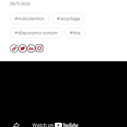
08/11/2022
#manutention
#recyclage
#diaporama-sonore
#tms