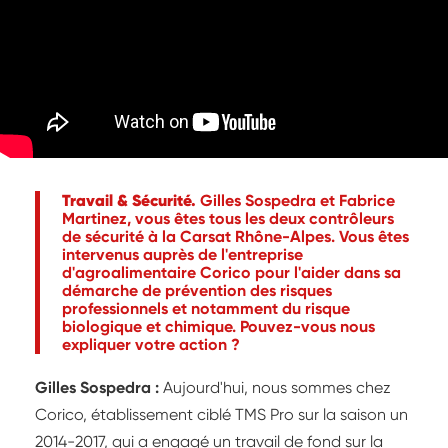
Travail & Sécurité.
Gilles Sospedra et Fabrice
Martinez, vous êtes tous les deux contrôleurs
de sécurité à la Carsat Rhône-Alpes. Vous êtes
intervenus auprès de l'entreprise
d'agroalimentaire Corico pour l'aider dans sa
démarche de prévention des risques
professionnels et notamment du risque
biologique et chimique. Pouvez-vous nous
expliquer votre action ?
Gilles Sospedra :
Aujourd'hui, nous sommes chez
Corico, établissement ciblé TMS Pro sur la saison un
2014-2017, qui a engagé un travail de fond sur la