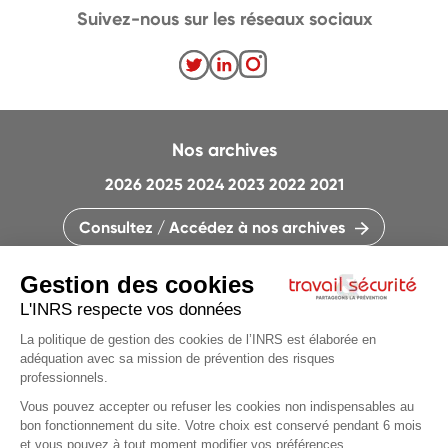
Suivez-nous sur les réseaux sociaux
Nos archives
2026
2025
2024
2023
2022
2021
Consultez / Accédez à nos archives
CONTACTEZ LA RÉDACTION
QUI SOMMES-NOUS ?
MENTIONS LÉGALES
PLAN DU SITE
PARAMÈTRES DES COOKIES
Articles du