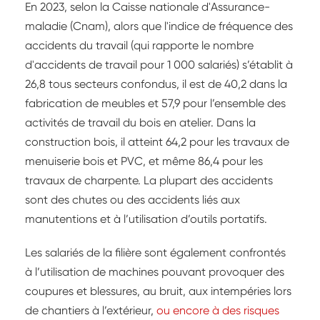
que son activité – restauration de monuments
En 2023, selon la Caisse nationale d'Assurance-
historiques et constructions neuves en ossature
maladie (Cnam), alors que l'indice de fréquence des
bois – se déroule dans des conditions optimales
accidents du travail (qui rapporte le nombre
pour les compagnons.
d'accidents de travail pour 1 000 salariés) s’établit à
26,8 tous secteurs confondus, il est de 40,2 dans la
fabrication de meubles et 57,9 pour l’ensemble des
activités de travail du bois en atelier. Dans la
construction bois, il atteint 64,2 pour les travaux de
menuiserie bois et PVC, et même 86,4 pour les
travaux de charpente. La plupart des accidents
sont des chutes ou des accidents liés aux
manutentions et à l’utilisation d’outils portatifs.
Les salariés de la filière sont également confrontés
à l’utilisation de machines pouvant provoquer des
coupures et blessures, au bruit, aux intempéries lors
de chantiers à l’extérieur,
ou encore à des risques