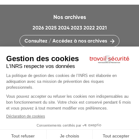
Nos archives
2026
2025
2024
2023
2022
2021
Consultez / Accédez à nos archives
CONTACTEZ LA RÉDACTION
QUI SOMMES-NOUS ?
MENTIONS LÉGALES
PLAN DU SITE
PARAMÈTRES DES COOKIES
Articles du
dossier
CHARTE DES COOKIES ET TRACEURS