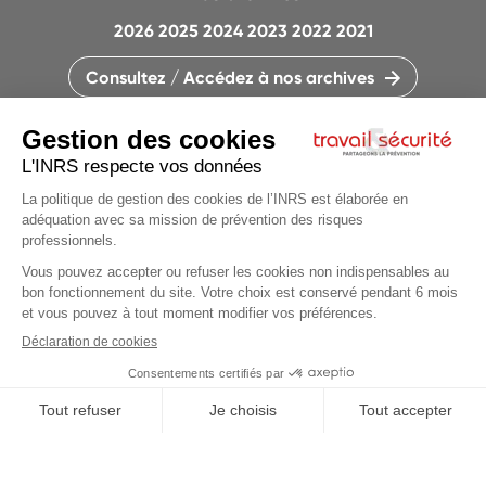
2026
2025
2024
2023
2022
2021
Consultez / Accédez à nos archives
CONTACTEZ LA RÉDACTION
QUI SOMMES-NOUS ?
MENTIONS LÉGALES
PLAN DU SITE
PARAMÈTRES DES COOKIES
Articles du
dossier
CHARTE DES COOKIES ET TRACEURS
PARTAGEONS LA PRÉVENTION