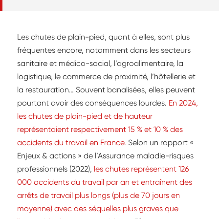
charpente de la tribune sud, les modules de la
structure métallique sont assemblés au sol avant
d’être mis en place par une grue. Dans
Les chutes de plain-pied, quant à elles, sont plus
l’environnement urbain du chantier,
fréquentes encore, notamment dans les secteurs
l’organisation des flux est primordiale pour
sanitaire et médico-social, l’agroalimentaire, la
garantir l’efficacité du travail comme la sécurité
logistique, le commerce de proximité, l’hôtellerie et
des ouvriers.
la restauration… Souvent banalisées, elles peuvent
pourtant avoir des conséquences lourdes.
En 2024,
les chutes de plain-pied et de hauteur
représentaient respectivement 15 % et 10 % des
accidents du travail en France.
Selon un rapport «
Enjeux & actions » de l’Assurance maladie-risques
professionnels (2022),
les chutes représentent 126
000 accidents du travail par an et entraînent des
arrêts de travail plus longs (plus de 70 jours en
moyenne) avec des séquelles plus graves que