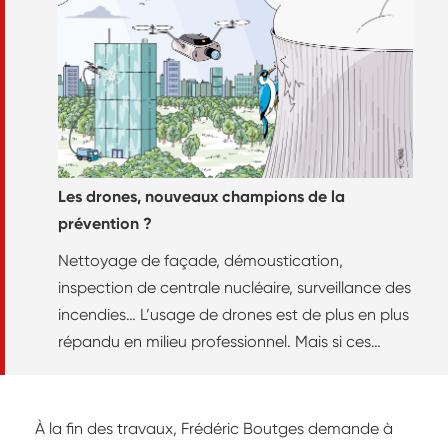
Les drones, nouveaux champions de la
prévention ?
Nettoyage de façade, démoustication,
inspection de centrale nucléaire, surveillance des
incendies… L’usage de drones est de plus en plus
répandu en milieu professionnel. Mais si ces
pratiques permettent de supprimer certains
risques, sont-elles pour autant suffisamment
sécurisées ?
À la fin des travaux, Frédéric Boutges demande à