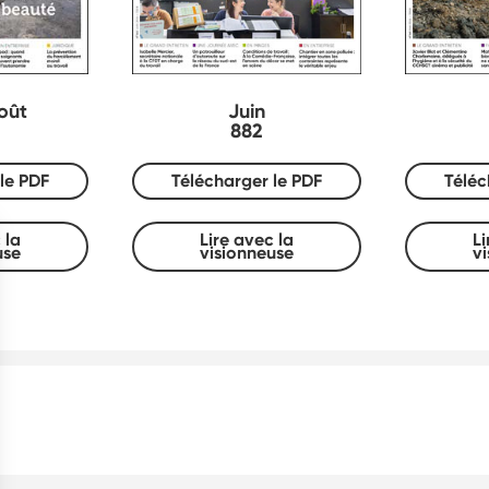
Août
Juin
882
le PDF
Télécharger le PDF
Téléc
 la
Lire avec la
Li
use
visionneuse
v